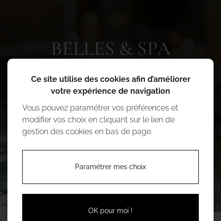
BELLES & SPA
Ce site utilise des cookies afin d’améliorer
votre expérience de navigation
Plus de 12 ans d'expérience à votre service
Vous pouvez paramétrer vos préférences et
modifier vos choix en cliquant sur le lien de
Contactez-nous
gestion des cookies en bas de page.
Paramétrer mes choix
OK pour moi !