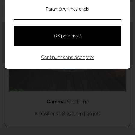
Paramétrer mes choix
SPA ORBION
OK pour moi !
Continuer sans accepter
Gamma:
Steel Line
6 positions | Ø 230 cm | 30 jets