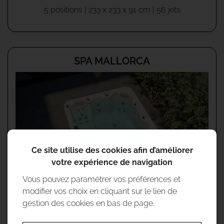
5 positions | 233 x 233 x 91 cm | 56 jets
SPA MALLORCA
Ce site utilise des cookies afin d’améliorer
votre expérience de navigation
Vous pouvez paramétrer vos préférences et
modifier vos choix en cliquant sur le lien de
Gamma:
Spa intégré
gestion des cookies en bas de page.
6 positions | 216 x 216 x 90 cm | 28 jets