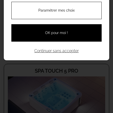
Paramétrer mes choix
OK pour moi !
Gamma:
Aqualife Spa
5 positions | 216 x 216 x 74 cm | 56 jets
Continuer sans accepter
SPA TOUCH 5 PRO