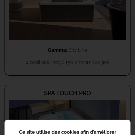
Gamma:
City Line
4 positions | 203 x 150 x 72 cm | 20 jets
SPA TOUCH PRO
Ce site utilise des cookies afin d’améliorer