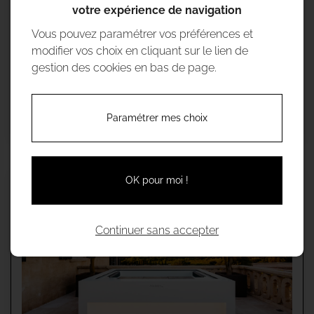
votre expérience de navigation
Vous pouvez paramétrer vos préférences et
modifier vos choix en cliquant sur le lien de
gestion des cookies en bas de page.
Gamma:
Spa Premium
3 positions | 216 x 166 x 74 cm | 42 jets
Paramétrer mes choix
OK pour moi !
SPA HOME
Continuer sans accepter