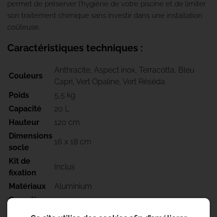
permet de préserver l’hygiène de votre piscine et de limiter
son traitement chimique sans investir dans une installation
coûteuse.
Caractéristiques techniques :
Anthracite, Aspect inox, Terracotta, Bleu
Couleurs
Capri, Vert Opaline, Vert Réséda
Poids
5,5 kg
Capacité
20 L
Hauteur
120 cm
Dimensions
16 x 18 cm
socle
Kit de
Inclus
fixation
Matériaux
Aluminium
Garantie
2 ans
Conseil
Cette douche ne doit pas rester connectée