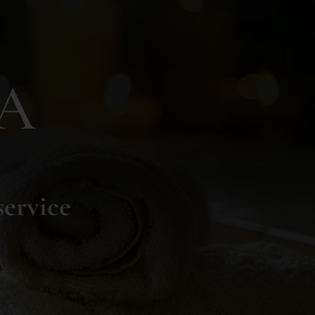
PA
service